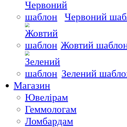
Червоний шаб
Жовтий шабло
Зелений шабло
Магазин
Ювелірам
Геммологам
Ломбардам