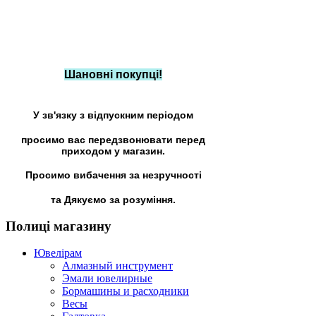
Шановні покупці!
У зв'язку з відпускним періодом
просимо вас передзвонювати перед
приходом у магазин.
Просимо вибачення за незручності
та Дякуємо за розуміння.
Полиці
магазину
Ювелірам
Алмазный инструмент
Эмали ювелирные
Бормашины и расходники
Весы