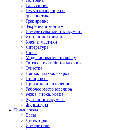
Галтовка
Гальваника
Геммология, оценка,
диагностика
Гравировка
Закрепка и монтаж
Измерительный инструмент
Источники питания
Клеи и мастики
Литература
Литье
Моделирование по воску
Оптика, очки бинокулярные
Очистка
Пайка, плавка, сварка
Полировка
Прокатка и волочение
Рабочее место ювелира
Резка, гибка, ковка
Ручной инструмент
Фурнитура
Геммологам
Весы
Детекторы
Измерители