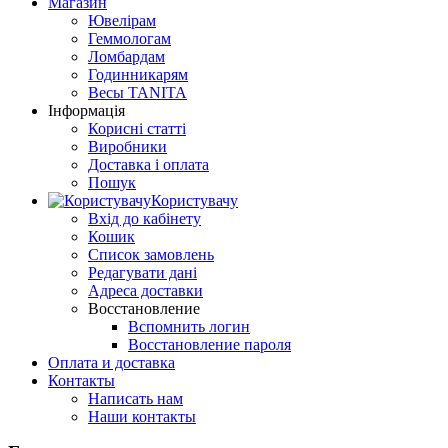
Магазин
Ювелірам
Геммологам
Ломбардам
Годинникарям
Весы TANITA
Інформація
Корисні статті
Виробники
Доставка і оплата
Пошук
Користувачу
Вхід до кабінету
Кошик
Список замовлень
Редагувати дані
Адреса доставки
Восстановление
Вспомнить логин
Восстановление пароля
Оплата и доставка
Контакты
Написать нам
Наши контакты