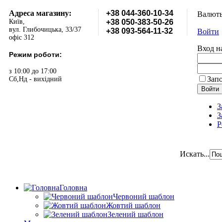
Адреса магазину:
+38 044-360-10-34
Валют
Київ,
+38 050-383-50-26
вул. Глибочицька, 33/37
+38 093-564-11-32
Войти
офіс 312
Вход н
Режим роботи:
з 10:00 до 17:00
Зап
Сб,Нд - вихідний
З
З
Р
Искать...
Головна
Червоний шаблон
Жовтий шаблон
Зелений шаблон