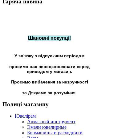
Гаряча
новина
Шановні покупці!
У зв'язку з відпускним періодом
просимо вас передзвонювати перед
приходом у магазин.
Просимо вибачення за незручності
та Дякуємо за розуміння.
Полиці
магазину
Ювелірам
Алмазный инструмент
Эмали ювелирные
Бормашины и расходники