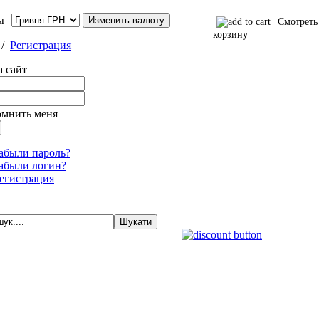
ы
Смотреть
корзину
/
Регистрация
а сайт
омнить меня
абыли пароль?
абыли логин?
егистрация