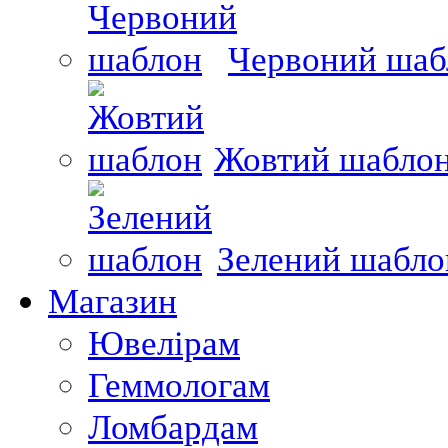
Червоний шаб
Жовтий шабло
Зелений шабло
Магазин
Ювелірам
Геммологам
Ломбардам