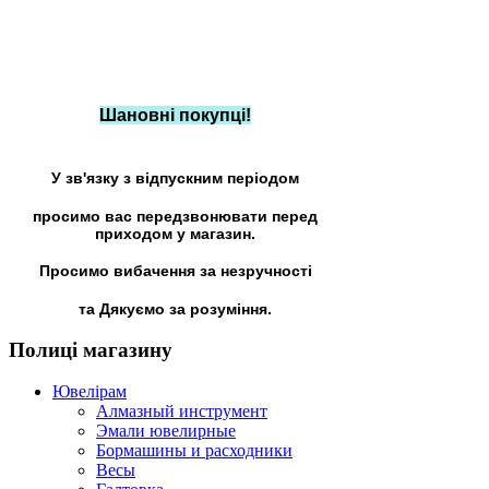
Шановні покупці!
У зв'язку з відпускним періодом
просимо вас передзвонювати перед
приходом у магазин.
Просимо вибачення за незручності
та Дякуємо за розуміння.
Полиці
магазину
Ювелірам
Алмазный инструмент
Эмали ювелирные
Бормашины и расходники
Весы