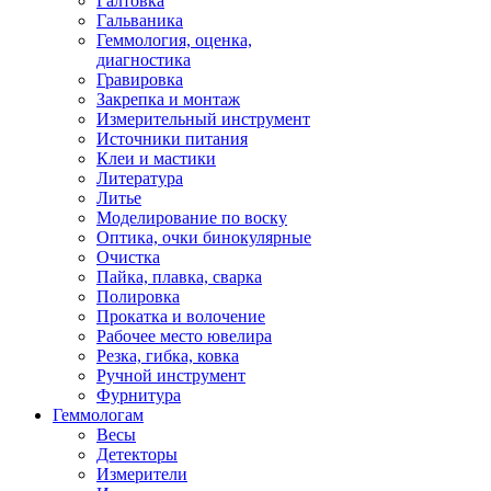
Галтовка
Гальваника
Геммология, оценка,
диагностика
Гравировка
Закрепка и монтаж
Измерительный инструмент
Источники питания
Клеи и мастики
Литература
Литье
Моделирование по воску
Оптика, очки бинокулярные
Очистка
Пайка, плавка, сварка
Полировка
Прокатка и волочение
Рабочее место ювелира
Резка, гибка, ковка
Ручной инструмент
Фурнитура
Геммологам
Весы
Детекторы
Измерители