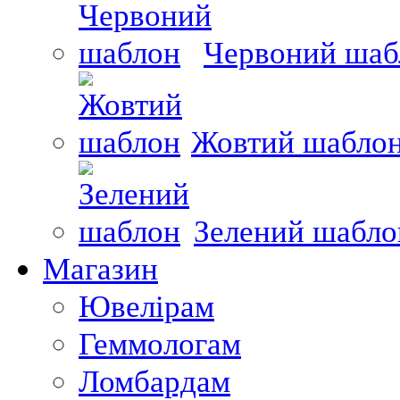
Червоний шаб
Жовтий шабло
Зелений шабло
Магазин
Ювелірам
Геммологам
Ломбардам