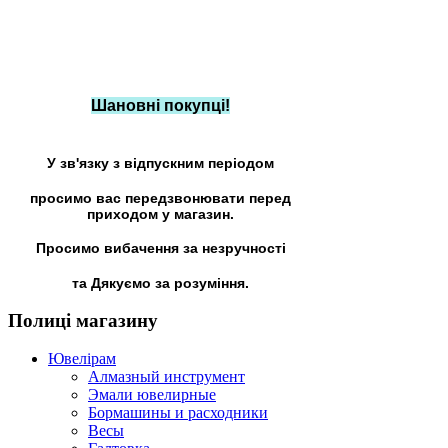
Шановні покупці!
У зв'язку з відпускним періодом
просимо вас передзвонювати перед
приходом у магазин.
Просимо вибачення за незручності
та Дякуємо за розуміння.
Полиці
магазину
Ювелірам
Алмазный инструмент
Эмали ювелирные
Бормашины и расходники
Весы