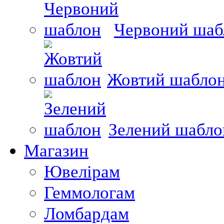
Червоний шаб
Жовтий шабло
Зелений шабло
Магазин
Ювелірам
Геммологам
Ломбардам