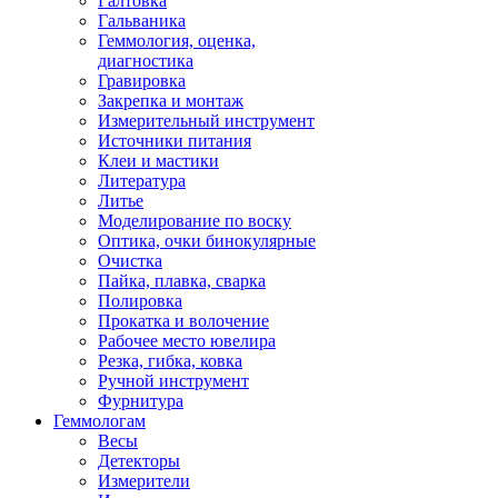
Галтовка
Гальваника
Геммология, оценка,
диагностика
Гравировка
Закрепка и монтаж
Измерительный инструмент
Источники питания
Клеи и мастики
Литература
Литье
Моделирование по воску
Оптика, очки бинокулярные
Очистка
Пайка, плавка, сварка
Полировка
Прокатка и волочение
Рабочее место ювелира
Резка, гибка, ковка
Ручной инструмент
Фурнитура
Геммологам
Весы
Детекторы
Измерители