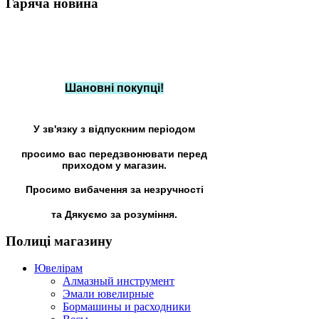
Гаряча
новина
Шановні покупці!
У зв'язку з відпускним періодом
просимо вас передзвонювати перед
приходом у магазин.
Просимо вибачення за незручності
та Дякуємо за розуміння.
Полиці
магазину
Ювелірам
Алмазный инструмент
Эмали ювелирные
Бормашины и расходники