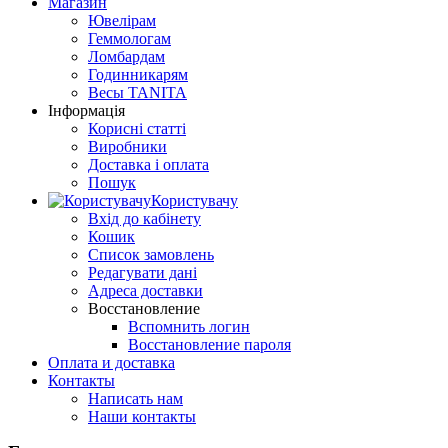
Магазин
Ювелірам
Геммологам
Ломбардам
Годинникарям
Весы TANITA
Інформація
Корисні статті
Виробники
Доставка і оплата
Пошук
Користувачу
Вхід до кабінету
Кошик
Список замовлень
Редагувати дані
Адреса доставки
Восстановление
Вспомнить логин
Восстановление пароля
Оплата и доставка
Контакты
Написать нам
Наши контакты