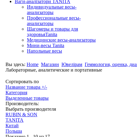
Ваги-аналізатори TANITA
Индивидуальные весы-
анализаторы
Профессиональные весы-
анализаторы
Шагомеры и товары для
здоровьяTanita
Медицинские весы-анализаторы
Мини-весы Tanita
Напольные весы
Вы здесь:
Home
Магазин
Ювелірам
Геммология, оценка, ди
Лабораторные, аналитические и портативные
Сортировать по
Название товара +/-
Категория
Выделенные товары
Производитель:
Выбрать производителя
RUBIN & SON
TANITA
Китай
Польша
Показано 1 - 10 из 17