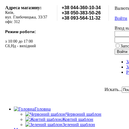
Адреса магазину:
+38 044-360-10-34
Валют
Київ,
+38 050-383-50-26
вул. Глибочицька, 33/37
+38 093-564-11-32
Войти
офіс 312
Вход н
Режим роботи:
з 10:00 до 17:00
Зап
Сб,Нд - вихідний
З
З
Р
Искать...
Головна
Червоний шаблон
Жовтий шаблон
Зелений шаблон