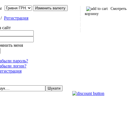
ы
Смотреть
корзину
/
Регистрация
а сайт
омнить меня
абыли пароль?
абыли логин?
егистрация