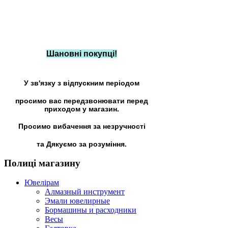
Шановні покупці!
У зв'язку з відпускним періодом
просимо вас передзвонювати перед
приходом у магазин.
Просимо вибачення за незручності
та Дякуємо за розуміння.
Полиці
магазину
Ювелірам
Алмазный инструмент
Эмали ювелирные
Бормашины и расходники
Весы