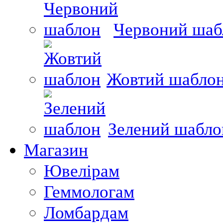
Червоний шаб
Жовтий шабло
Зелений шабло
Магазин
Ювелірам
Геммологам
Ломбардам