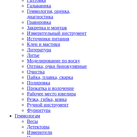
Галтовка
Гальваника
Геммология, оценка,
диагностика
Гравировка
Закрепка и монтаж
Измерительный инструмент
Источники питания
Клеи и мастики
Литература
Литье
Моделирование по воску
Оптика, очки бинокулярные
Очистка
Пайка, плавка, сварка
Полировка
Прокатка и волочение
Рабочее место ювелира
Резка, гибка, ковка
Ручной инструмент
Фурнитура
Геммологам
Весы
Детекторы
Измерители